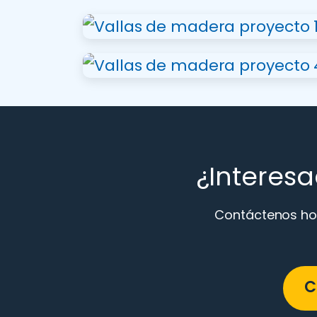
¿Interes
Contáctenos hoy
C