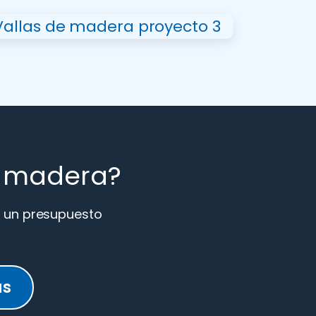
e madera?
r un presupuesto
as