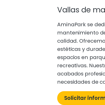
Vallas de m
AminaPark se dedic
mantenimiento de
calidad. Ofrecemo
estéticas y durade
espacios en parque
recreativas. Nues
acabados profesio
necesidades de ca
Solicitar infor