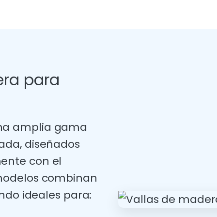
era para
na amplia gama
ada, diseñados
ente con el
 modelos combinan
endo ideales para: