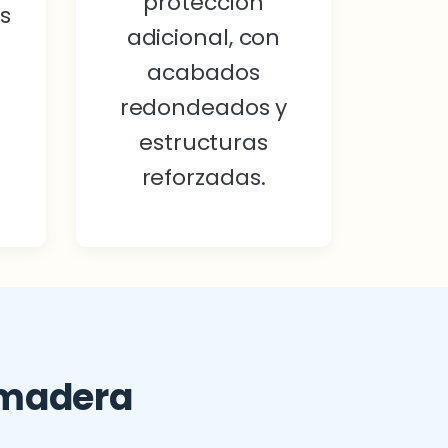
protección
s
adicional, con
acabados
redondeados y
estructuras
reforzadas.
 madera