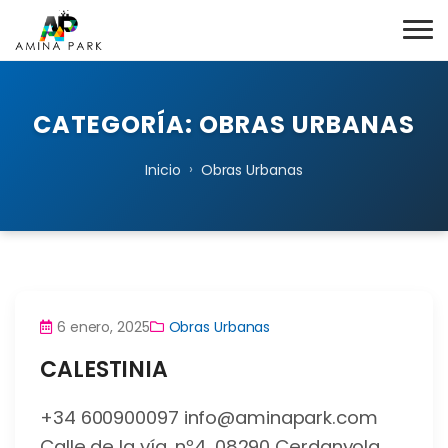
CATEGORÍA:
OBRAS URBANAS
›
Inicio
Obras Urbanas
6 enero, 2025
Obras Urbanas
CALESTINIA
+34 600900097 info@aminapark.com
Calle de la vía, nº4, 08290 Cerdanyola