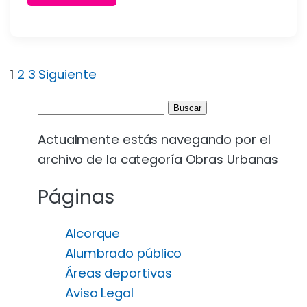
Paginación
1
2
3
Siguiente
de
Buscar:
entradas
Actualmente estás navegando por el
archivo de la categoría Obras Urbanas
Páginas
Alcorque
Alumbrado público
Áreas deportivas
Aviso Legal